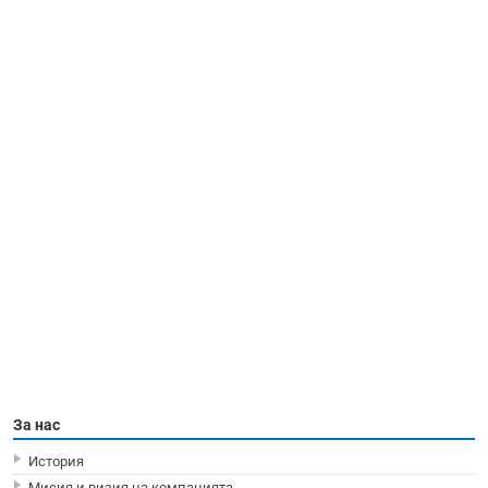
За нас
История
Мисия и визия на компанията