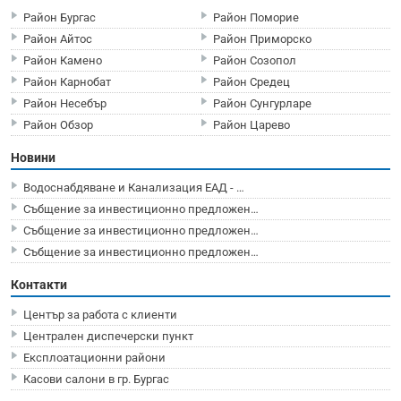
Район Бургас
Район Поморие
Район Айтос
Район Приморско
Район Камено
Район Созопол
Район Карнобат
Район Средец
Район Несебър
Район Сунгурларе
Район Обзор
Район Царево
Новини
Водоснабдяване и Канализация ЕАД - …
Събщение за инвестиционно предложен…
Събщение за инвестиционно предложен…
Събщение за инвестиционно предложен…
Контакти
Център за работа с клиенти
Централен диспечерски пункт
Експлоатационни райони
Касови салони в гр. Бургас